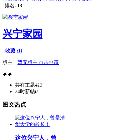
|
排名:
13
兴宁家园
+收藏
(
1
)
版主：
暂无版主 点击申请
◆
◆
共有主题
413
24时新帖
0
图
文热点
这位兴宁人，曾