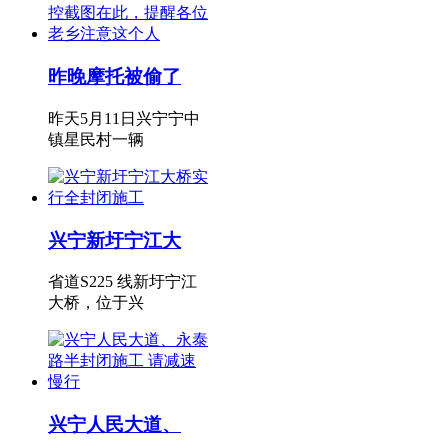
昨晚摩托被偷了
昨天5月11日兴宁宁中
镇星民村一辆
兴宁新圩宁江大
省道S225 线新圩宁江
大桥，位于兴
兴宁人民大道、