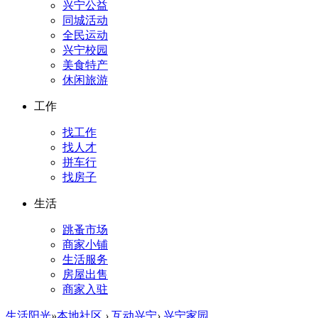
兴宁公益
同城活动
全民运动
兴宁校园
美食特产
休闲旅游
工作
找工作
找人才
拼车行
找房子
生活
跳蚤市场
商家小铺
生活服务
房屋出售
商家入驻
生活阳光
»
本地社区
›
互动兴宁
›
兴宁家园