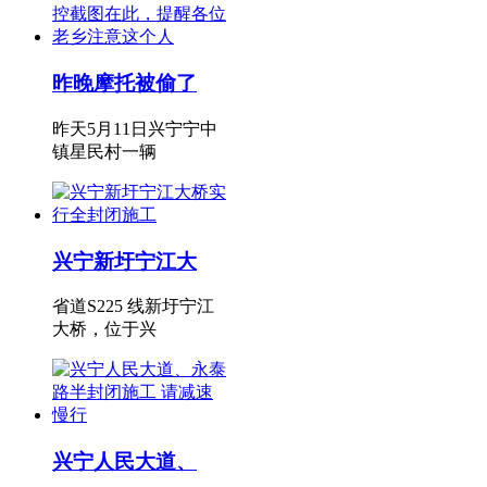
昨晚摩托被偷了
昨天5月11日兴宁宁中
镇星民村一辆
兴宁新圩宁江大
省道S225 线新圩宁江
大桥，位于兴
兴宁人民大道、