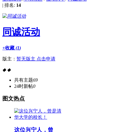
|
排名:
14
同诚活动
+收藏
(
1
)
版主：
暂无版主 点击申请
◆
◆
共有主题
69
24时新帖
0
图
文热点
这位兴宁人，曾