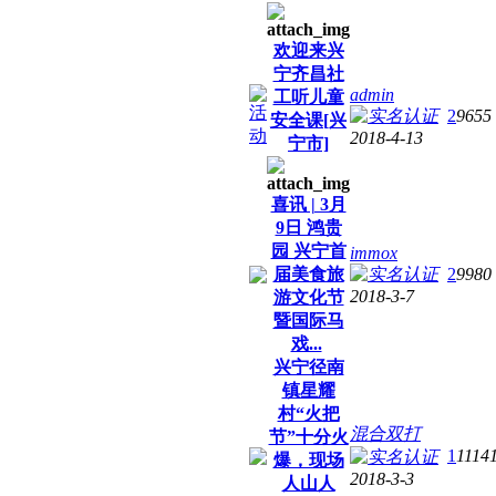
欢迎来兴
宁齐昌社
admin
工听儿童
2
9655
安全课[兴
2018-4-13
宁市]
喜讯 | 3月
9日 鸿贵
园 兴宁首
immox
届美食旅
2
9980
2018-3-7
游文化节
暨国际马
戏...
兴宁径南
镇星耀
村“火把
混合双打
节”十分火
1
1114
爆，现场
2018-3-3
人山人