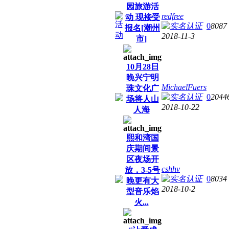
园旅游活
redfree
动 现接受
0
8087
报名[潮州
2018-11-3
市]
10月28日
晚兴宁明
MichaelFuers
珠文化广
0
2044
场将人山
2018-10-22
人海
熙和湾国
庆期间景
区夜场开
cshhv
放，3-5号
0
8034
晚更有大
2018-10-2
型音乐焰
火...