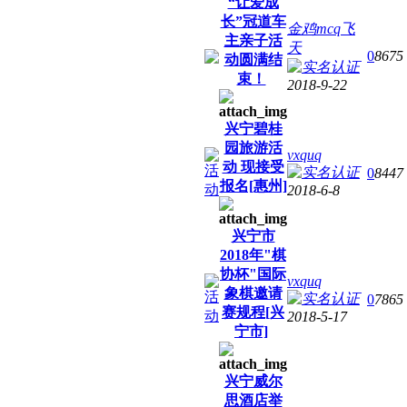
“让爱成
长”冠道车
金鸡mcq飞
主亲子活
天
0
8675
动圆满结
束！
2018-9-22
兴宁碧桂
园旅游活
vxquq
动 现接受
0
8447
报名[惠州]
2018-6-8
兴宁市
2018年"棋
协杯"国际
vxquq
象棋邀请
0
7865
赛规程[兴
2018-5-17
宁市]
兴宁威尔
思酒店举