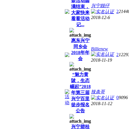
诊活动圆
兴宁靓仔
满结束，
2
2144
大家快来
2018-12-6
看看活动
记...
惠东兴宁
同乡会
Billienew
2018年年
2
1229
会
2018-11-19
“魅力黄
陂，生态
崛起”2018
辣条哥
年第三届
0
9096
兴宁百里
2018-11-12
徒步报名
公告
兴宁碧桂