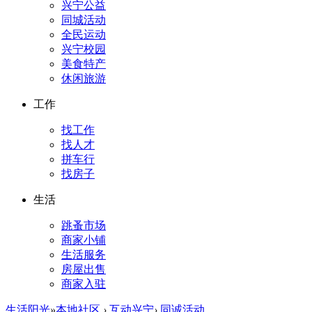
兴宁公益
同城活动
全民运动
兴宁校园
美食特产
休闲旅游
工作
找工作
找人才
拼车行
找房子
生活
跳蚤市场
商家小铺
生活服务
房屋出售
商家入驻
生活阳光
»
本地社区
›
互动兴宁
›
同诚活动