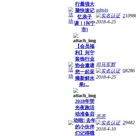
行最强大
admin
脑快速记
2
1098
忆亲子
2018-4-25
课！[兴宁
市]
【会员福
利】兴宁
装饰行业
司马军辉
协会邀请
0
8286
您一起采
2018-4-25
摘新鲜水
果[...
2018年荧
光夜跑活
动准备启
亮亮
动啦! 去年
2
9482
的小伙伴
2018-4-10
们记得哦