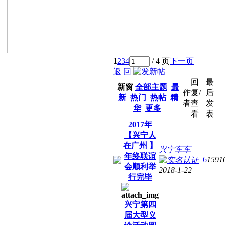
1
2
3
4
/ 4 页
下一页
返 回
回
最
新窗
全部主题
最
作
复/
后
新
热门
热帖
精
者
查
发
华
更多
看
表
2017年
【兴宁人
在广州 】
兴宁车车
年终联谊
6
1591
会顺利举
2018-1-22
行完毕
兴宁第四
届大型义