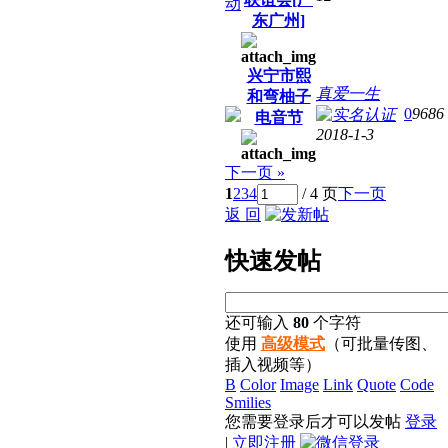
东广州]
兴宁市熙
真爱一生
和弯柚子
0
9686
电音节
2018-1-3
下一页 »
1
2
3
4
/ 4 页
下一页
返 回
快
速发帖
还可输入
80
个字符
使用
高级模式
（可批量传图、
插入视频等）
B
Color
Image
Link
Quote
Code
Smilies
您需要登录后才可以发帖
登录
|
立即注册