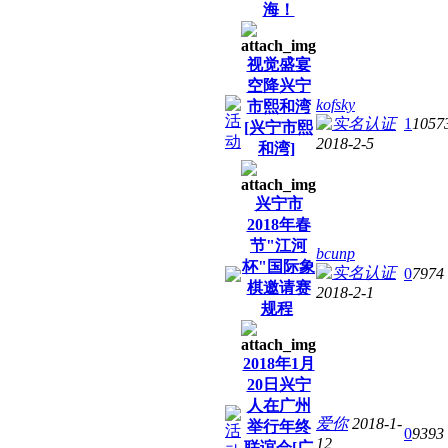
海！
视觉盛宴
空降兴宁
kofsky
市熙和湾
1
1057
[兴宁市熙
2018-2-5
和湾]
兴宁市
2018年春
节"江河
bcunp
杯"国际象
0
7974
棋邀请赛
2018-2-1
规程
2018年1月
20日兴宁
人在广州
爱你
2018-1-
举行年终
0
9393
12
联谊会[广