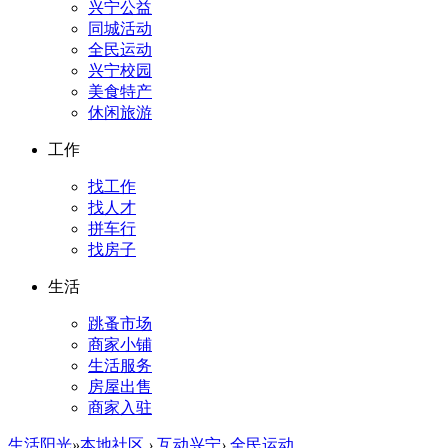
兴宁公益
同城活动
全民运动
兴宁校园
美食特产
休闲旅游
工作
找工作
找人才
拼车行
找房子
生活
跳蚤市场
商家小铺
生活服务
房屋出售
商家入驻
生活阳光
»
本地社区
›
互动兴宁
›
全民运动