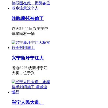
昨晚摩托被偷了
昨天5月11日兴宁宁中
镇星民村一辆
兴宁新圩宁江大
省道S225 线新圩宁江
大桥，位于兴
兴宁人民大道、