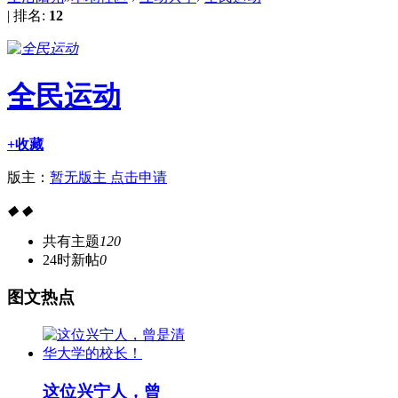
|
排名:
12
全民运动
+收藏
版主：
暂无版主 点击申请
◆
◆
共有主题
120
24时新帖
0
图
文热点
这位兴宁人，曾