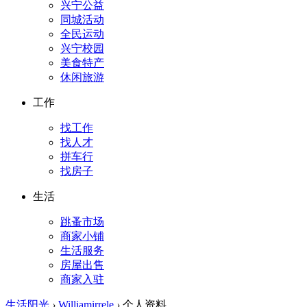
兴宁公益
同城活动
全民运动
兴宁校园
美食特产
休闲旅游
工作
找工作
找人才
拼车行
找房子
生活
跳蚤市场
商家小铺
生活服务
房屋出售
商家入驻
生活阳光
›
Williamirrele
›
个人资料