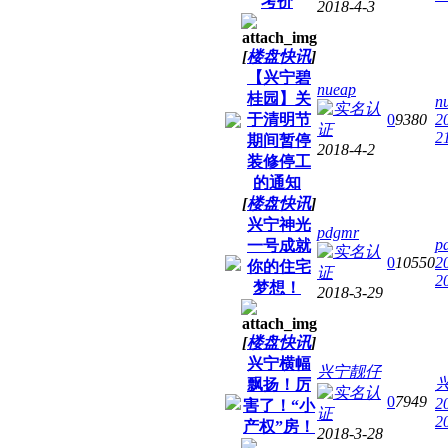
考价
2018-4-3
[
楼盘快讯
]
【兴宁碧
nueap
桂园】关
n
于清明节
0
9380
2
2
期间暂停
2018-4-2
装修停工
的通知
[
楼盘快讯
]
兴宁神光
pdgmr
p
一号成就
0
10550
2
你的住宅
2
梦想！
2018-3-29
[
楼盘快讯
]
兴宁横幅
兴宁靓仔
飘扬！厉
0
7949
2
害了！“小
2
产权”房！
2018-3-28