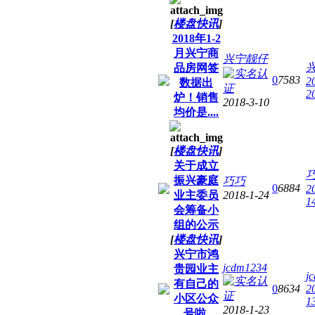
[
楼盘快讯
]
2018年1-2
月兴宁商
兴宁靓仔
品房网签
0
7583
2
数据出
2
炉！销售
2018-3-10
均价是....
[
楼盘快讯
]
关于成立
振兴豪庭
巧巧
0
6884
2
业主委员
2018-1-24
1
会筹备小
组的公示
[
楼盘快讯
]
兴宁市鸿
jcdm1234
贵园业主
j
有自己的
0
8634
2
小区公众
1
2018-1-23
号啦