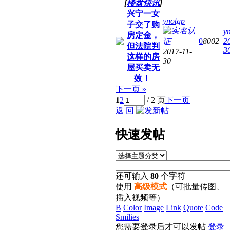
[
楼盘快讯
]
兴宁一女
ynotgp
子交了购
y
房定金，
0
8002
2
但法院判
3
2017-11-
这样的房
30
屋买卖无
效！
下一页 »
1
2
/ 2 页
下一页
返 回
快
速发帖
还可输入
80
个字符
使用
高级模式
（可批量传图、
插入视频等）
B
Color
Image
Link
Quote
Code
Smilies
您需要登录后才可以发帖
登录