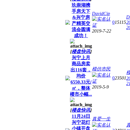
玖崇湖携
手房天下
DavidCip
D
&兴宁房
0
15115
2
产精英交
2
流会圆满
2019-7-22
成功！
[
楼盘快讯
]
兴宁上月
商品房卖
模仿市民
出116套，
均价
0
23501
2
6550.33元/
2
2019-5-9
㎡，整体
楼市小幅...
[
楼盘快讯
]
11月24日
真爱一生
兴宁花灯
小镇开盘