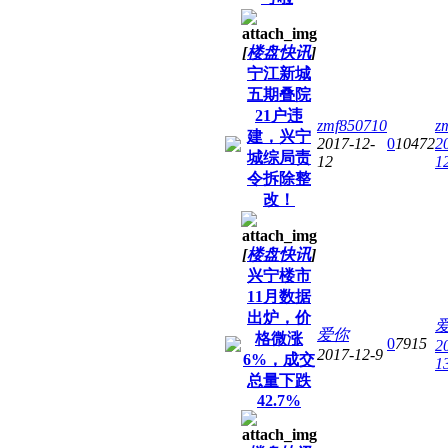
[
楼盘快讯
]
宁江新城
五期叠院
21户违
zmf850710
z
建，兴宁
2017-12-
0
10472
2
城综局责
12
1
令拆除整
改！
[
楼盘快讯
]
兴宁楼市
11月数据
出炉，价
爱你
格微涨
0
7915
2
2017-12-9
6%，成交
1
总量下跌
42.7%