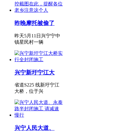
昨晚摩托被偷了
昨天5月11日兴宁宁中
镇星民村一辆
兴宁新圩宁江大
省道S225 线新圩宁江
大桥，位于兴
兴宁人民大道、