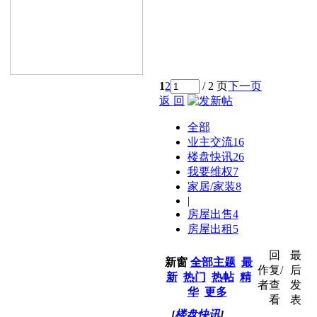
1
2
/ 2 页
下一页
返 回
全部
业主交流
16
楼盘快讯
26
我要维权
7
家居/家装
8
|
房屋出售
4
房屋出租
5
回
最
新窗
全部主题
最
作
复/
后
新
热门
热帖
精
者
查
发
华
更多
看
表
[
楼盘快讯
]