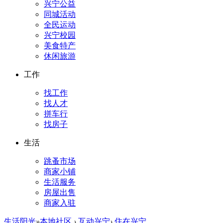
兴宁公益
同城活动
全民运动
兴宁校园
美食特产
休闲旅游
工作
找工作
找人才
拼车行
找房子
生活
跳蚤市场
商家小铺
生活服务
房屋出售
商家入驻
生活阳光
»
本地社区
›
互动兴宁
›
住在兴宁