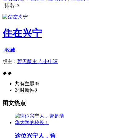
|
排名:
7
住在兴宁
+收藏
版主：
暂无版主 点击申请
◆
◆
共有主题
95
24时新帖
0
图
文热点
这位兴宁人，曾