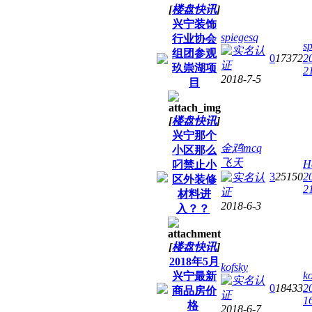
[
楼盘快讯
]
兴宁装饰
spiegesq
行业协会
s
组团参观
0
17372
2
玖崇湖项
2
2018-7-5
目
[
楼盘快讯
]
兴宁那个
金鸡mcq
小区那么
飞天
H
叼禁止小
3
25150
2
区外装修
2
材料进
2018-6-3
入？？
[
楼盘快讯
]
2018年5月
kofsky
ko
兴宁最新
0
18433
2
商品房价
1
格
2018-6-7