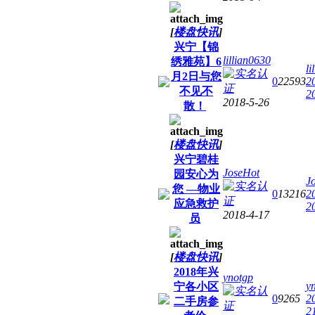
[
楼盘快讯
]
兴宁【锦
lillian0630
绣雅苑】6
li
月2日与您
0
22593
2
不见不
2
2018-5-26
散！
[
楼盘快讯
]
兴宁碧桂
JoseHot
园安心为
J
您 —物业
0
13216
2
应急救护
2
2018-4-17
员
[
楼盘快讯
]
2018年兴
ynotgp
y
宁各小区
0
9265
2
二手房参
2