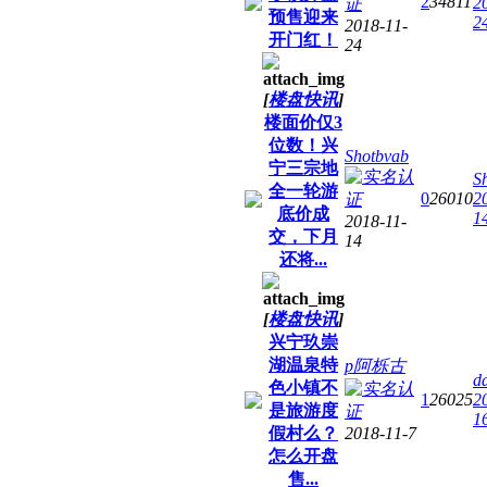
2
34811
2
预售迎来
2
2018-11-
开门红！
24
[
楼盘快讯
]
楼面价仅3
位数！兴
Shotbvab
宁三宗地
S
全一轮游
0
26010
2
底价成
1
2018-11-
交，下月
14
还将...
[
楼盘快讯
]
兴宁玖崇
湖温泉特
p阿栎古
d
色小镇不
1
26025
2
是旅游度
1
假村么？
2018-11-7
怎么开盘
售...